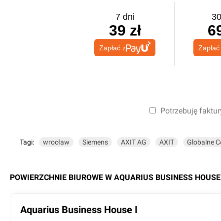
7 dni
30
39 zł
69
Zapłać z
Zapłać
Potrzebuję faktur
Tagi:
wrocław
Siemens
AXIT AG
AXIT
Globalne C
POWIERZCHNIE BIUROWE W
AQUARIUS BUSINESS HOUSE
Aquarius Business House I