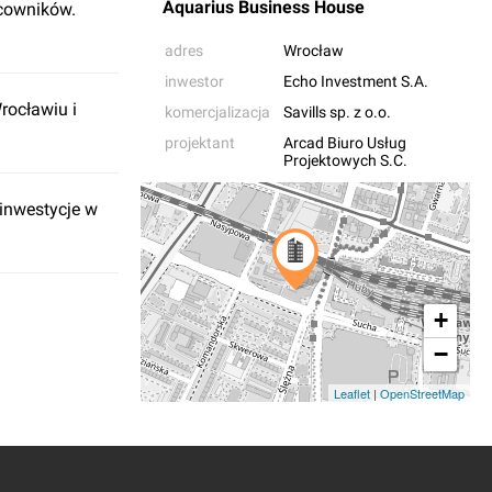
Aquarius Business House
acowników.
adres
Wrocław
inwestor
Echo Investment S.A.
rocławiu i
komercjalizacja
Savills sp. z o.o.
projektant
Arcad Biuro Usług
Projektowych S.C.
inwestycje w
+
−
Leaflet
|
OpenStreetMap