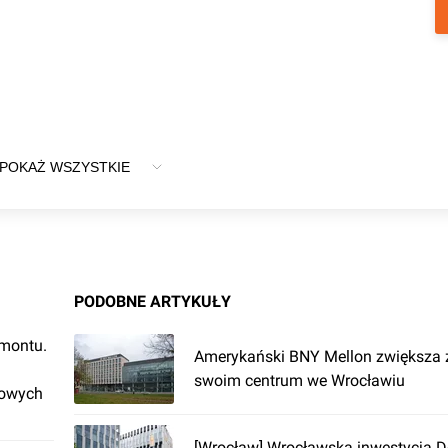
POKAŻ WSZYSTKIE
PODOBNE ARTYKUŁY
emontu.
Amerykański BNY Mellon zwiększa z
swoim centrum we Wrocławiu
rowych
[Wrocław] Wrocławska inwestycja D