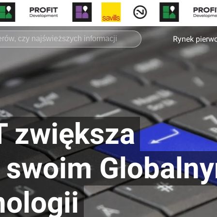
Rynek pierw
T zwiększa
w swoim Globaln
ologii