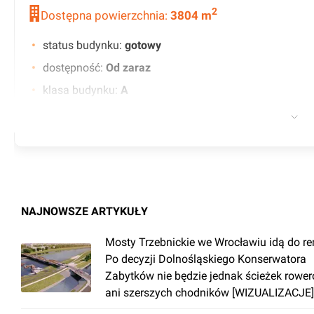
2
Dostępna powierzchnia:
3804
m
status budynku
:
gotowy
dostępność
:
Od zaraz
klasa budynku
:
A
certyfikat
:
BREEAM - Excellent
współczynnik powierzchni wspólnych
:
0.00
czynsz wywoławczy
:
14.20 EUR
minimalny okres najmu (w latach)
:
3
współczynnik miejsc parkingowych
:
1/60
NAJNOWSZE ARTYKUŁY
kontrola dostępu
Mosty Trzebnickie we Wrocławiu idą do r
klimatyzacja
Po decyzji Dolnośląskiego Konserwatora
BMS
Zabytków nie będzie jednak ścieżek rowe
sieć komputerowa
ani szerszych chodników [WIZUALIZACJE]