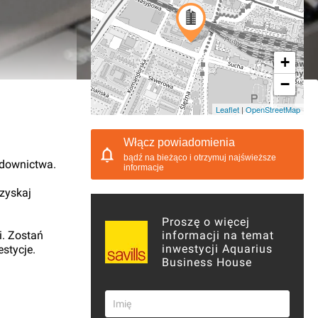
+
−
02.2017, 23:00
Leaflet
|
OpenStreetMap
Włącz powiadomienia
bądź na bieżąco i otrzymuj najświeższe
udownictwa.
informacje
 zyskaj
Proszę o więcej
i. Zostań
informacji na temat
inwestycji Aquarius
stycje.
Business House