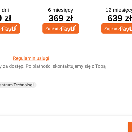
 dni
6 miesięcy
12 miesięc
 zł
369 zł
639 zł
 z
Zapłać z
Zapłać z
Regulamin usługi
y za dostęp. Po płatności skontaktujemy się z Tobą
entrum Technologii