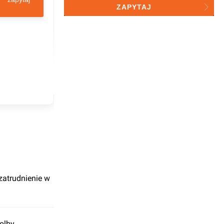
przetwarzaniu przez investmap
ZAPYTAJ
sp. z o.o. do celów statystycznych
atrudnienie w
olby