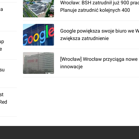
Wrocław: BSH zatrudnił już 900 pr
ja
Planuje zatrudnić kolejnych 400
Google powiększa swoje biuro we W
zwiększa zatrudnienie
up
e
[Wrocław] Wrocław przyciąga nowe 
innowacje
su
st
 Red