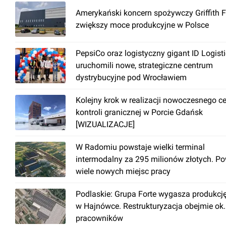
światłowód
Amerykański koncern spożywczy Griffith 
monitoring
zwiększy moce produkcyjne w Polsce
otwierane okna
podłoga techniczna
PepsiCo oraz logistyczny gigant ID Logist
recepcja
uruchomili nowe, strategiczne centrum
dystrybucyjne pod Wrocławiem
ochrona
czujniki dymu
Kolejny krok w realizacji nowoczesnego c
kontroli granicznej w Porcie Gdańsk
podwieszany sufit
[WIZUALIZACJE]
przewody telekomunikacyjne
dwa źródła zasilania
W Radomiu powstaje wielki terminal
intermodalny za 295 milionów złotych. P
wiele nowych miejsc pracy
Podlaskie: Grupa Forte wygasza produkcj
w Hajnówce. Restrukturyzacja obejmie ok
pracowników