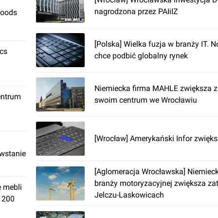
nagrodzona przez PAIiIZ
Foods
[Polska] Wielka fuzja w branży IT.
ics
chce podbić globalny rynek
Niemiecka firma MAHLE zwiększa z
entrum
swoim centrum we Wrocławiu
[Wrocław] Amerykański Infor zwięks
owstanie
[Aglomeracja Wrocławska] Niemieck
branży motoryzacyjnej zwiększa zat
ę mebli
Jelczu-Laskowicach
. 200