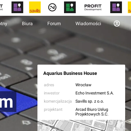
otny
Biura
Forum
Wiadomości
Aquarius Business House
adres
Wrocław
inwestor
Echo Investment S.A.
ym
komercjalizacja
Savills sp. z o.o.
projektant
Arcad Biuro Usług
Projektowych S.C.