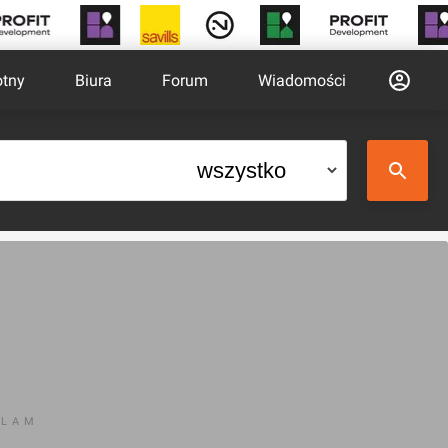
otny
Biura
Forum
Wiadomości
KLAM