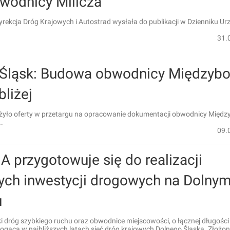
bwodnicy Milicza
yrekcja Dróg Krajowych i Autostrad wysłała do publikacji w Dzienniku 
31.
 Śląsk: Budowa obwodnicy Międzybo
bliżej
łożyło oferty w przetargu na opracowanie dokumentacji obwodnicy Międz
..
09.
 przygotowuje się do realizacji
nych inwestycji drogowych na Dolny
u
i dróg szybkiego ruchu oraz obwodnice miejscowości, o łącznej długośc
gacą w najbliższych latach sieć dróg krajowych Dolnego Śląska. Złożon