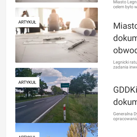
Miasto Legn
celem było w
ARTYKUŁ
Miasto
dokum
obwod
Legnicki ra
zadania inwe
ARTYKUŁ
GDDKiA
dokum
Generalna Dy
opracowania