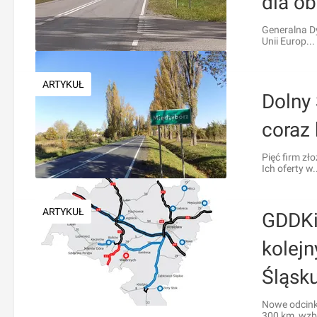
dla o
Generalna D
Unii Europ...
ARTYKUŁ
Dolny
coraz 
Pięć firm z
Ich oferty w.
ARTYKUŁ
GDDKiA
kolej
Śląsk
Nowe odcink
300 km, wzbo