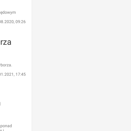
Urzędowym
08.2020, 09:26
rza
yborza.
01.2021, 17:45
m
i ponad
y i