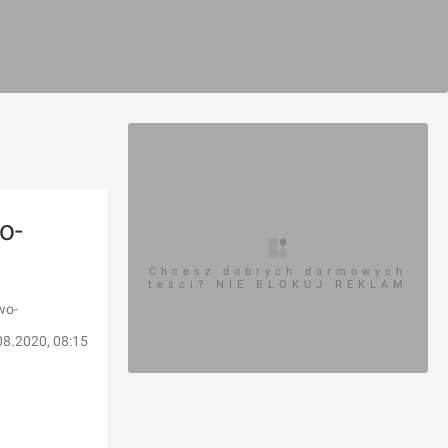
o-
Chcesz dobrych darmowych
teści? NIE BLOKUJ REKLAM
wo-
08.2020, 08:15