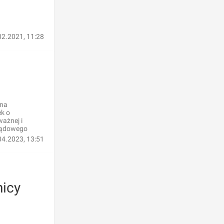
02.2021, 11:28
lna
ek o
ważnej i
rządowego
04.2023, 13:51
icy