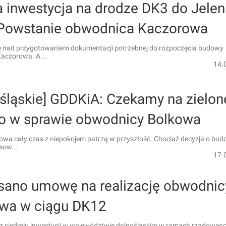
 inwestycja na drodze DK3 do Jelen
 Powstanie obwodnica Kaczorowa
e nad przygotowaniem dokumentacji potrzebnej do rozpoczęcia budowy
aczorowa. A...
14.
ośląskie] GDDKiA: Czekamy na zielon
ło w sprawie obwodnicy Bolkowa
owa cały czas z niepokojem patrzą w przyszłość. Chociaż decyzja o bud
sow...
17.
sano umowę na realizację obwodnic
wa w ciągu DK12
 z siedmiu inwestycji w województwie dolnośląskim w ramach rządoweg