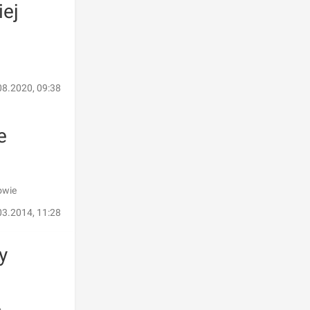
iej
08.2020, 09:38
e
owie
03.2014, 11:28
y
o