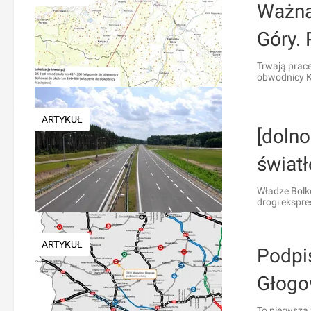
Ważna
Góry.
Trwają prac
obwodnicy K
ARTYKUŁ
[doln
świat
Władze Bolk
drogi ekspre
ARTYKUŁ
Podpi
Głogo
To pierwsza