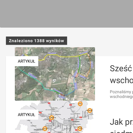
Znaleziono
1388
wyników
ARTYKUŁ
Sześć
wscho
Poznaliśmy 
wschodniego
ARTYKUŁ
Jak p