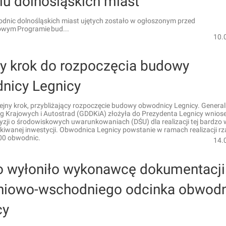
iu dolnośląskich miast
dnic dolnośląskich miast ujętych zostało w ogłoszonym przed
owym Programie bud...
10.
ny krok do rozpoczęcia budowy
nicy Legnicy
ejny krok, przybliżający rozpoczęcie budowy obwodnicy Legnicy. Genera
g Krajowych i Autostrad (GDDKiA) złożyła do Prezydenta Legnicy wnios
zji o środowiskowych uwarunkowaniach (DŚU) dla realizacji tej bardzo 
kiwanej inwestycji. Obwodnica Legnicy powstanie w ramach realizacji 
00 obwodnic.
14.
o wyłoniło wykonawcę dokumentacji
niowo-wschodniego odcinka obwodn
cy