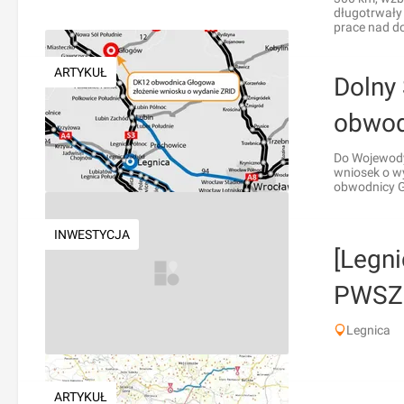
długotrwały
prace nad d
ARTYKUŁ
Dolny 
obwod
Do Wojewody
wniosek o wy
obwodnicy G
INWESTYCJA
[Legni
PWSZ
Legnica
ARTYKUŁ