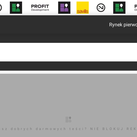
Rynek pierw
esz dobrych darmowych teści? NIE BLOKUJ RE