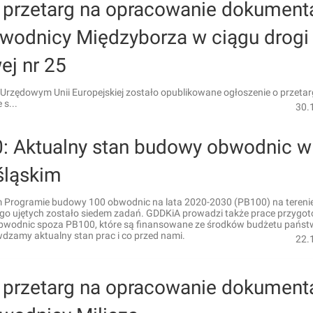
 przetarg na opracowanie dokumenta
bwodnicy Międzyborza w ciągu drogi
ej nr 25
Urzędowym Unii Europejskiej zostało opublikowane ogłoszenie o przeta
s...
30.
: Aktualny stan budowy obwodnic w
śląskim
Programie budowy 100 obwodnic na lata 2020-2030 (PB100) na terenie
ego ujętych zostało siedem zadań. GDDKiA prowadzi także prace przyg
bwodnic spoza PB100, które są finansowane ze środków budżetu państ
wdzamy aktualny stan prac i co przed nami.
22.
 przetarg na opracowanie dokumenta