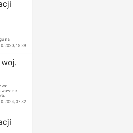
cji
rgu na
10.2020, 18:39
 woj.
 woj.
otowawcze
wa.
10.2024, 07:32
cji