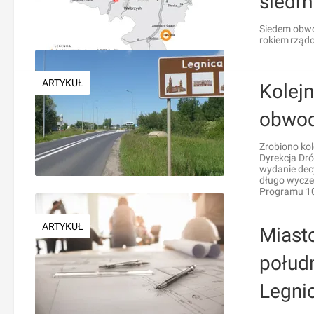
siedm
Siedem obwo
rokiem rząd
ARTYKUŁ
Kolej
obwod
Zrobiono kol
Dyrekcja Dró
wydanie decy
długo wycze
Programu 1
ARTYKUŁ
Miast
połud
Legni