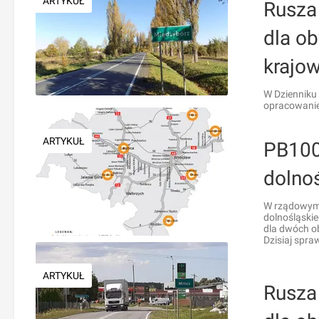
ARTYKUŁ
Rusza
dla o
krajow
W Dzienniku 
opracowanie 
ARTYKUŁ
PB100
dolno
W rządowym 
dolnośląski
dla dwóch o
Dzisiaj spra
ARTYKUŁ
Rusza