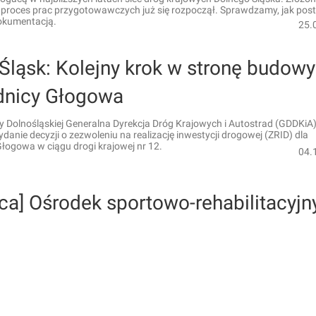
 proces prac przygotowawczych już się rozpoczął. Sprawdzamy, jak pos
okumentacją.
25.
Śląsk: Kolejny krok w stronę budowy
nicy Głogowa
 Dolnośląskiej Generalna Dyrekcja Dróg Krajowych i Autostrad (GDDKiA)
danie decyzji o zezwoleniu na realizację inwestycji drogowej (ZRID) dla
łogowa w ciągu drogi krajowej nr 12.
04.
ca] Ośrodek sportowo-rehabilitacyjn