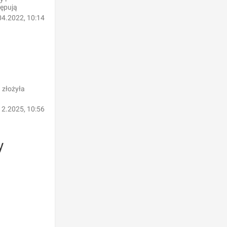
tępują
04.2022, 10:14
 złożyła
12.2025, 10:56
y