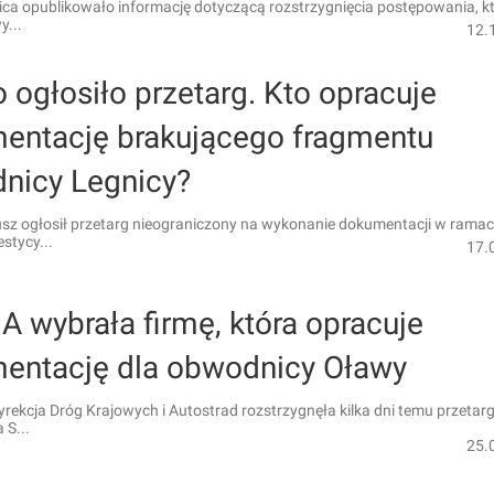
ica opublikowało informację dotyczącą rozstrzygnięcia postępowania, k
y...
12.
 ogłosiło przetarg. Kto opracuje
entację brakującego fragmentu
nicy Legnicy?
tusz ogłosił przetarg nieograniczony na wykonanie dokumentacji w rama
stycy...
17.
 wybrała firmę, która opracuje
entację dla obwodnicy Oławy
rekcja Dróg Krajowych i Autostrad rozstrzygnęła kilka dni temu przetar
 S...
25.