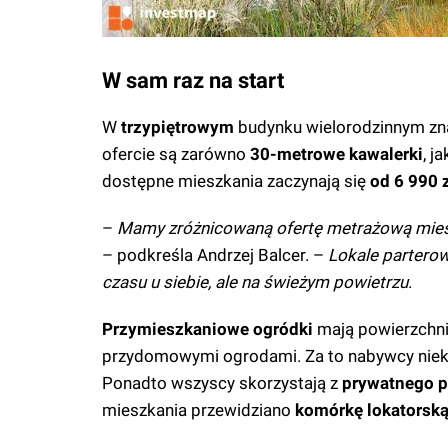
W sam raz na start
W
trzypiętrowym
budynku wielorodzinnym zna
ofercie są zarówno
30-metrowe kawalerki
, ja
dostępne mieszkania zaczynają się
od 6 990 
–
Mamy zróżnicowaną ofertę metrażową mieszka
– podkreśla Andrzej Balcer. –
Lokale parterow
czasu u siebie, ale na świeżym powietrzu
.
Przymieszkaniowe ogródki
mają powierzchn
przydomowymi ogrodami. Za to nabywcy niekt
Ponadto wszyscy skorzystają z
prywatnego p
mieszkania przewidziano
komórkę lokatorsk