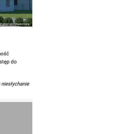
materiały inwestora
ność
ostęp do
 niesłychanie