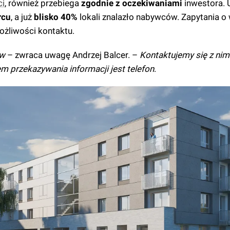
ci
, również przebiega
zgodnie z oczekiwaniami
inwestora.
rcu
, a już
blisko 40%
lokali znalazło nabywców. Zapytania o
żliwości kontaktu.
ów
– zwraca uwagę Andrzej Balcer. –
Kontaktujemy się z nim
 przekazywania informacji jest telefon
.