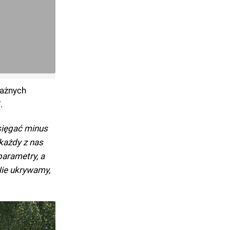
ważnych
.
sięgać minus
każdy z nas
arametry, a
Nie ukrywamy,