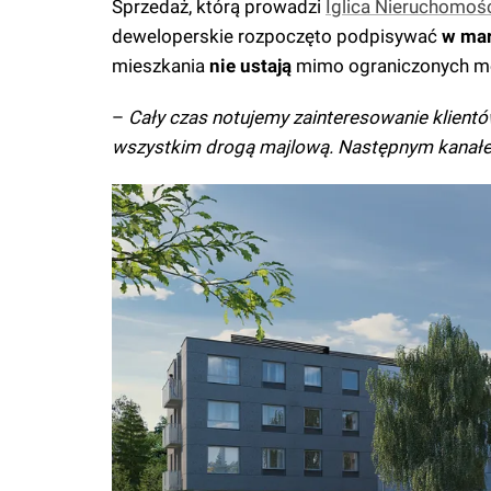
Sprzedaż, którą prowadzi
Iglica Nieruchomoś
deweloperskie rozpoczęto podpisywać
w ma
mieszkania
nie ustają
mimo ograniczonych mo
–
Cały czas notujemy zainteresowanie klient
wszystkim drogą majlową. Następnym kanałem