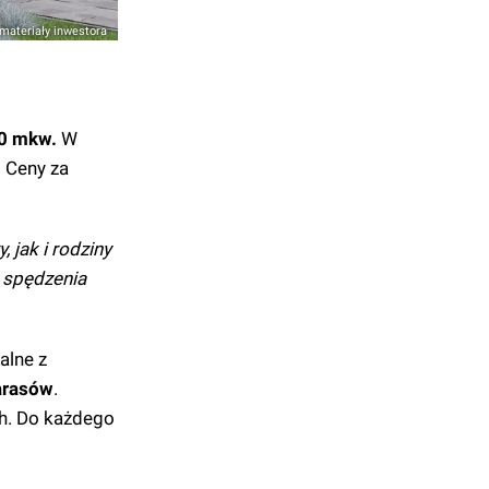
materiały inwestora
50 mkw.
W
.
Ceny za
 jak i rodziny
a spędzenia
alne z
arasów
.
h. Do każdego