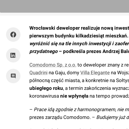
Wrocławski deweloper realizuje nową inwes
pierwszym budynku kilkadziesiąt mieszkań. 
wyróżnić się na tle innych inwestycji i zao
przydatnego
– podkreśla prezes Andrzej Balc
Comodomo Sp. z o.o.
to deweloper znany z re
Quadrini
na Gaju, domy
Villa Elegante
na Wojsz
północną część miasta, a konkretnie na Sołty
ubiegłego roku
, a termin zakończenia wyznac
koronawirusa
nie wpłynęła
na tempo prowadz
–
Prace idą zgodnie z harmonogramem, nie ma
prezes zarządu Comodomo. –
Budujemy już d