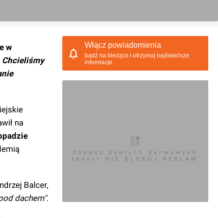
Włącz powiadomienia
e w
bądź na bieżąco i otrzymuj najświeższe
–
Chcieliśmy
informacje
anie
iejskie
awił na
topadzie
demią
Chcesz dobrych darmowych
teści? NIE BLOKUJ REKLAM
drzej Balcer,
"pod dachem".