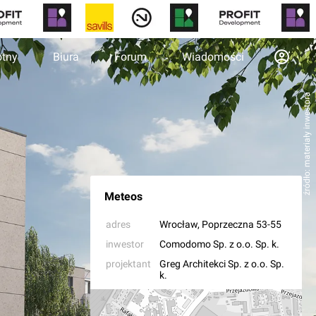
otny
Biura
Forum
Wiadomości
źródło: materiały inwestora
Meteos
adres
Wrocław
, Poprzeczna 53-55
inwestor
Comodomo Sp. z o.o. Sp. k.
projektant
Greg Architekci Sp. z o.o. Sp.
k.