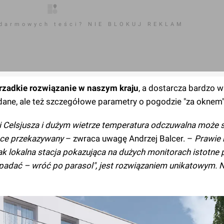
 darmowych teści? NIE BLOKUJ REKLAM
rzadkie rozwiązanie w naszym kraju
, a dostarcza bardzo 
 dane, ale też szczegółowe parametry o pogodzie "za oknem"
i Celsjusza i dużym wietrze temperatura odczuwalna może 
lsce przekazywany
– zwraca uwagę Andrzej Balcer. –
Prawie 
 lokalna stacja pokazująca na dużych monitorach istotne p
 padać – wróć po parasol", jest rozwiązaniem unikatowym. 