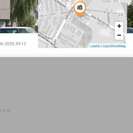
+
−
06.2020, 09:12
Leaflet
|
OpenStreetMap
KLAM