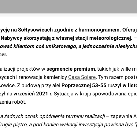
tycję na Sołtysowicach zgodnie z harmonogramem. Oferuj
Nabywcy skorzystają z własnej stacji meteorologicznej. 
ferować klientom coś unikatowego, a jednocześnie niesłych
er.
alizacji projektów w
segmencie premium
, takich jak wille m
ycach i renowacja kamienicy
Casa Solare
. Tym razem post
sowice. Z budową przy alei
Poprzecznej 53-55
ruszył
w lis
zył na
wrzesień 2021 r.
Sytuacja w kraju spowodowana epi
enia robót.
 żadnych oznak opóźnienia terminu realizacji
– zapewnia An
rugie piętro, a pod koniec wakacji inwestycja powinna być 