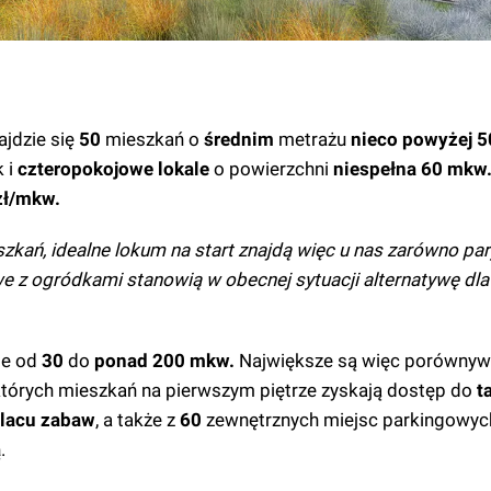
jdzie się
50
mieszkań o
średnim
metrażu
nieco powyżej 
k i
czteropokojowe lokale
o powierzchni
niespełna 60 mkw
zł/mkw.
ń, idealne lokum na start znajdą więc u nas zarówno pary,
e z ogródkami stanowią w obecnej sytuacji alternatywę dl
ie od
30
do
ponad 200 mkw.
Największe są więc porównyw
órych mieszkań na pierwszym piętrze zyskają dostęp do
t
lacu zabaw
, a także z
60
zewnętrznych miejsc parkingowyc
ą
.