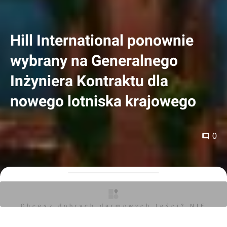
Hill International ponownie
wybrany na Generalnego
Inżyniera Kontraktu dla
nowego lotniska krajowego
0
Orzech
17.06.2026, 10:42
Chcesz dobrych darmowych teści? NIE
Spółka realizująca program inwestycyjny Port
BLOKUJ REKLAM