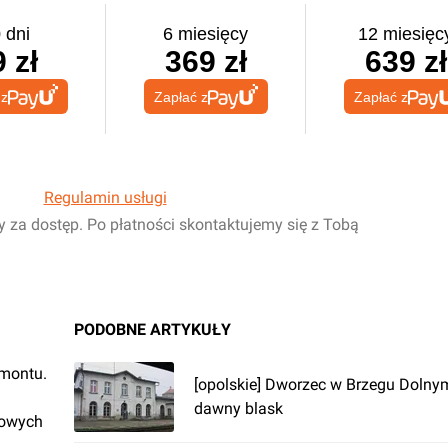
 dni
6 miesięcy
12 miesięc
 zł
369 zł
639 zł
 z
Zapłać z
Zapłać z
Regulamin usługi
y za dostęp. Po płatności skontaktujemy się z Tobą
PODOBNE ARTYKUŁY
emontu.
[opolskie] Dworzec w Brzegu Dolny
dawny blask
rowych