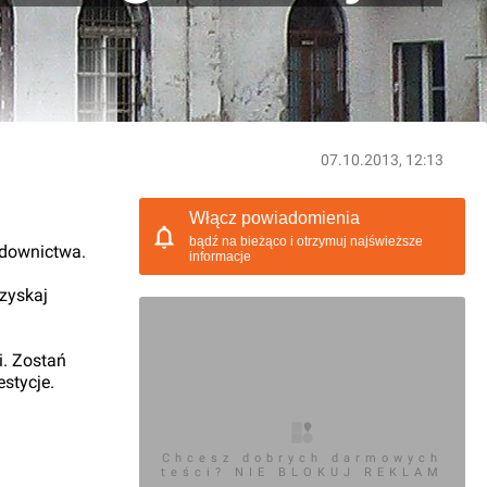
07.10.2013, 12:13
Włącz powiadomienia
bądź na bieżąco i otrzymuj najświeższe
udownictwa.
informacje
 zyskaj
i. Zostań
stycje.
Chcesz dobrych darmowych
teści? NIE BLOKUJ REKLAM