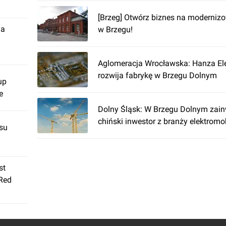
[Brzeg] Otwórz biznes na moderni
ja
w Brzegu!
Aglomeracja Wrocławska: Hanza Ele
rozwija fabrykę w Brzegu Dolnym
up
e
Dolny Śląsk: W Brzegu Dolnym zain
chiński inwestor z branży elektromo
su
st
 Red