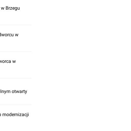
a w Brzegu
 dworcu w
dworca w
olnym otwarty
ap modernizacji