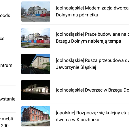
[dolnośląskie] Modernizacja dworc
Dolnym na półmetku
Foods
[dolnośląskie] Prace budowlane na
ics
Brzegu Dolnym nabierają tempa
[dolnośląskie] Rusza przebudowa 
entrum
Jaworzynie Śląskiej
[dolnośląskie] Dworzec w Brzegu D
owstanie
[opolskie] Rozpoczął się kolejny et
ę mebli
dworca w Kluczborku
. 200