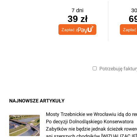
7 dni
30
39 zł
69
Zapłać z
Zapłać
Potrzebuję faktur
NAJNOWSZE ARTYKUŁY
Mosty Trzebnickie we Wrocławiu idą do r
Po decyzji Dolnośląskiego Konserwatora
Zabytków nie będzie jednak ścieżek rowe
ani szerszych chodników [WIZUALIZACJE]