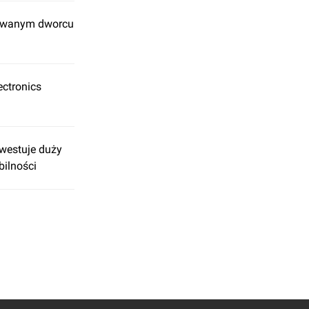
zowanym dworcu
ctronics
westuje duży
bilności