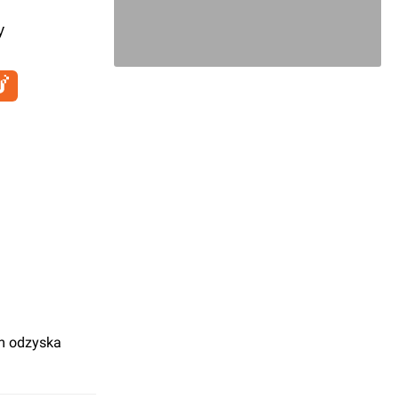
y
m odzyska