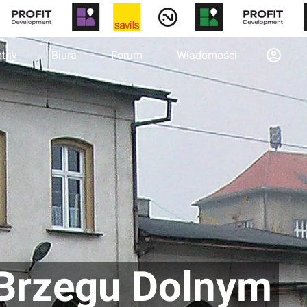
otny
Biura
Forum
Wiadomości
 Brzegu Dolnym