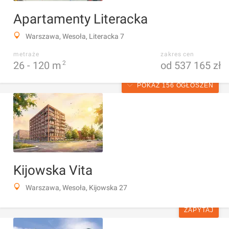
Apartamenty Literacka
Warszawa, Wesoła, Literacka 7
metraże
zakres cen
26 -
120
m
2
od 537 165 zł
POKAŻ 156 OGŁOSZEŃ
Kijowska Vita
Warszawa, Wesoła, Kijowska 27
ZAPYTAJ