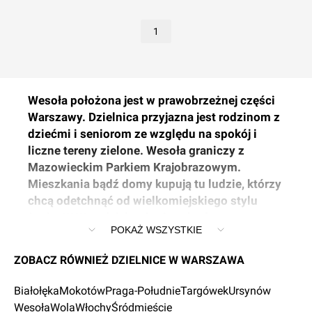
1
Wesoła położona jest w prawobrzeżnej części
Warszawy. Dzielnica przyjazna jest rodzinom z
dziećmi i seniorom ze względu na spokój i
liczne tereny zielone. Wesoła graniczy z
Mazowieckim Parkiem Krajobrazowym.
Mieszkania bądź domy kupują tu ludzie, którzy
chcą odetchnąć od wielkomiejskiego stylu
życia. W Wesołej dominuje zabudowa
POKAŻ WSZYSTKIE
jednorodzinna, ale można również znaleźć
inwestycje wielorodzinne. Ceny nieruchomości
ZOBACZ RÓWNIEŻ DZIELNICE W WARSZAWA
w tej części Warszawy są bardzo atrakcyjne.
W 2002 roku w wyniku referendum mieszkańcy
Białołęka
Mokotów
Praga-Południe
Targówek
Ursynów
zdecydowali się na wejście w skład Warszawy.
Wesoła
Wola
Włochy
Śródmieście