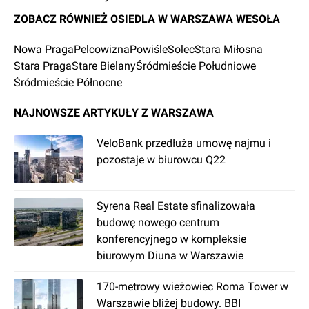
Przed tym wydarzeniem Wesoła funkcjonowała
ZOBACZ RÓWNIEŻ OSIEDLA W WARSZAWA WESOŁA
jako samodzielne miasto.
Dzielnica jest jednym z najbezpieczniejszych
Nowa Praga
Pelcowizna
Powiśle
Solec
Stara Miłosna
obszarów Warszawy.
Stara Praga
Stare Bielany
Śródmieście Południowe
Jakie są osiedla w Wesołej?
Śródmieście Północne
Wesoła ze względu na swoje peryferyjne
NAJNOWSZE ARTYKUŁY Z WARSZAWA
położenie graniczy tylko z dwoma dzielnicami
Warszawy: Rembertowem i Wawrem.
VeloBank przedłuża umowę najmu i
Wesołą dzieli się na 6 osiedli: Groszówkę, Plac
pozostaje w biurowcu Q22
Wojska Polskiego, Starą Miłosną, Wesołą-
Centrum, Wolę Grzybowską oraz Zieloną-
Grzybową.
Syrena Real Estate sfinalizowała
Ile osób mieszka w Wesołej?
budowę nowego centrum
konferencyjnego w kompleksie
Powierzchnia Wesołej liczy prawie 23 km2.
biurowym Diuna w Warszawie
Według danych z 2021 roku liczba mieszkańców
szacowana jest na 25,9 tys. Tyko Rembertów ma
170-metrowy wieżowiec Roma Tower w
mniejszą liczbę mieszkańców niż Wesoła.
Warszawie bliżej budowy. BBI