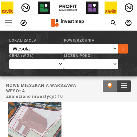
INVESTMAP.PL
/
WESOŁA
LOKALIZACJA
POWIERZCHNIA
CENA (W
ZŁ
)
LICZBA POKOI
NOWE MIESZKANIA WARSZAWA
WESOŁA
Znaleziono inwestycji:
10