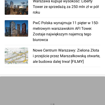
Warszawa kupuje wysokość: Liberty
centrum miasta z Wesołej?
Tower ze sprzedażą za 250 mln zł w pół
roku
Z Wesołej do centrum miasta najszybciej
dojedziemy pociągiem (Szybką Koleją Miejską)
PwC Polska wynajmuje 11 pięter w 150-
w ok. 20 minut. Podróż autobusem do
metrowym warszawskim AFI Tower.
Śródmieścia zajmuje ok. 1 godzinę. W weekend
Zostaje największym najemcą tego
dojazd samochodem do centrum trwa około 30
biurowca
minut.
Niestety tramwaje ani metro nie kursują do
Nowe Centrum Warszawy: Zielona Złota
Wesołej. Najbliższy przystanek tramwajowy
i przejście przez Marszałkowską otwarte,
znajduje się przy Dworcu Wschodnim na granicy
ale budowa dalej trwa! [FILMY]
dzielnic Praga-Południe i Praga-Północ. Z kolei
najbliższa stacja metra to Dworzec Wileński. Na
terenie dzielnicy kursuje 8 linii autobusowych,
dzięki którym dostaniemy się do innych dzielnic
Warszawy.
Rynek nieruchomości w Wesołej
Cechą charakterystyczną Wesołej jest