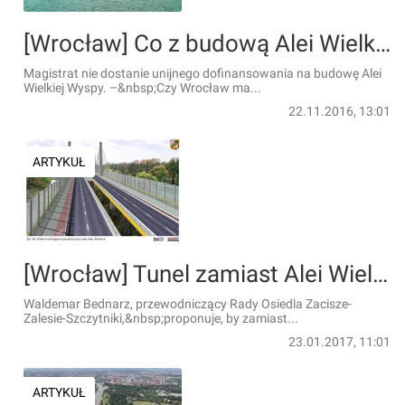
[Wrocław] Co z budową Alei Wielkiej Wyspy? Radny pisze do prezydenta
Magistrat nie dostanie unijnego dofinansowania na budowę Alei
Wielkiej Wyspy. –&nbsp;Czy Wrocław ma...
22.11.2016, 13:01
ARTYKUŁ
[Wrocław] Tunel zamiast Alei Wielkiej Wyspy?
Waldemar Bednarz, przewodniczący Rady Osiedla Zacisze-
Zalesie-Szczytniki,&nbsp;proponuje, by zamiast...
23.01.2017, 11:01
ARTYKUŁ