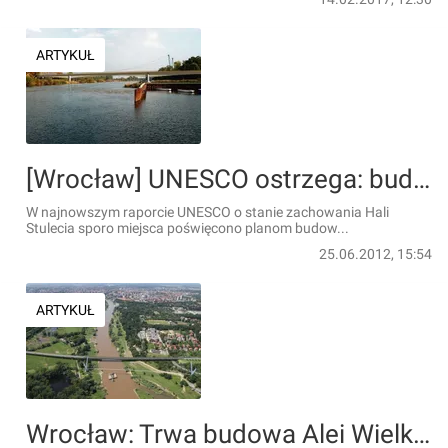
ARTYKUŁ
[Wrocław] UNESCO ostrzega: budowa Alei Wielkiej Wyspy to zagrożenie dla Hali Stulecia
W najnowszym raporcie UNESCO o stanie zachowania Hali
Stulecia sporo miejsca poświęcono planom budow...
25.06.2012, 15:54
ARTYKUŁ
Wrocław: Trwa budowa Alei Wielkiej Wyspy i mostu Wschodniego [FILM + ZDJĘCIA]