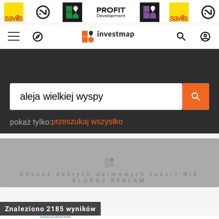
pokaż tylko:
Chcesz dobrych darmowych teści? NIE
BLOKUJ REKLAM
Znaleziono
2185
wyników