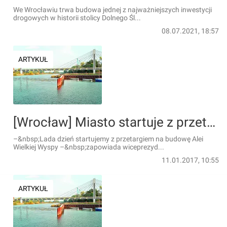
We Wrocławiu trwa budowa jednej z najważniejszych inwestycji
drogowych w historii stolicy Dolnego Śl...
08.07.2021, 18:57
ARTYKUŁ
[Wrocław] Miasto startuje z przetargiem na Aleję Wielkiej Wyspy. Urzędnicy będą szukać partnera
–&nbsp;Lada dzień startujemy z przetargiem na budowę Alei
Wielkiej Wyspy –&nbsp;zapowiada wiceprezyd...
11.01.2017, 10:55
ARTYKUŁ