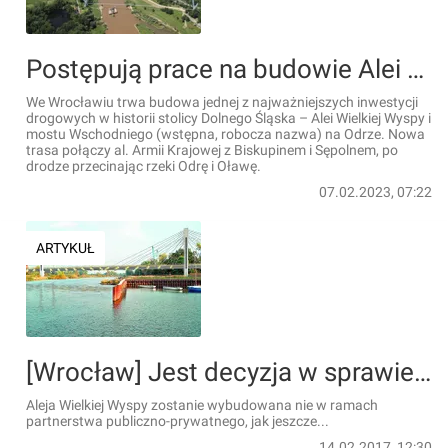
Postępują prace na budowie Alei Wielkiej Wyspy i mostu Wschodniego we Wrocławiu [FILM + WIZUALIZACJE]
We Wrocławiu trwa budowa jednej z najważniejszych inwestycji
drogowych w historii stolicy Dolnego Śląska – Alei Wielkiej Wyspy i
mostu Wschodniego (wstępna, robocza nazwa) na Odrze. Nowa
trasa połączy al. Armii Krajowej z Biskupinem i Sępolnem, po
drodze przecinając rzeki Odrę i Oławę.
07.02.2023, 07:22
ARTYKUŁ
[Wrocław] Jest decyzja w sprawie Alei Wielkiej Wyspy. Droga powstanie za miejskie pieniądze
Aleja Wielkiej Wyspy zostanie wybudowana nie w ramach
partnerstwa publiczno-prywatnego, jak jeszcze...
14.02.2017, 12:30