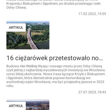
Krajowej z Biskupinem i Sępolnem, po drodze przecinając rzeki
Odrę i Oławę.
17.02.2022, 15:55
ARTYKUŁ
16 ciężarówek przetestowało nowy most Olimpijski powstający we Wrocławiu, w ramach budowy Alei Wielkiej Wyspy [FILM]
Budowa Alei Wielkiej Wyspy i nowego mostu przez Odrę i Oławę
czyli jednej z najbardziej wyczekiwanych inwestycji we Wrocławiu
coraz bliżej ukończenia. Nowa trasa łącząca Krzyki z Biskupinem
i Sępolnem, która diametralnie poprawi komunikację we
wschodniej części Wrocławia, ma być przejezdna jeszcze w 2023
roku.
27.07.2023, 18:43
ARTYKUŁ