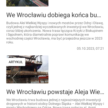
We Wrocławiu dobiega końca budowa Alei Wielkiej Wyspy [FILM + ZDJĘCIA]
Budowa Alei Wielkiej Wyspy i nowych mostów przez Odrę i Oławę,
czyli jednej z najbardziej wyczekiwanych inwestycji we Wrocławiu,
coraz bliżej ukończenia. Nowa trasa łącząca Krzyki z Biskupinem
i Sępolnem, która diametralnie poprawi komunikację we
wschodniej części Wrocławia, ma być przejezdna jeszcze w 2023
roku.
05.10.2023, 07:21
ARTYKUŁ
We Wrocławiu powstaje Aleja Wielkiej Wyspy. Pierwszy fragment mostu Wschodniego już wisi nad Odrą [ZDJĘCIA]
We Wrocławiu trwa budowa jednej z najważniejszych inwestycji
drogowych w historii stolicy Dolnego Śląska – Alei Wielkiej Wyspy i
mostu Wschodniego na Odrze. Nowa trasa połączy al. Armii