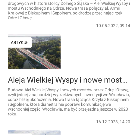
drogowych w historii stolicy Dolnego Śląska – Alei Wielkiej Wyspy i
mostu Wschodniego na Odrze. Nowa trasa połączy al. Armii
Krajowej z Biskupinem i Sępolnem, po drodze przecinając rzeki
Odrę i Oławę.
10.05.2022, 09:14
ARTYKUŁ
Aleja Wielkiej Wyspy i nowe mosty przez Odrę i Oławę we Wrocławiu gotowe. Kiedy otwarcie? [FILM+ZDJĘCIA]
Budowa Alei Wielkiej Wyspy i nowych mostów przez Odrę i Oławę,
czyli jednej z najbardziej wyczekiwanych inwestycji we Wrocławiu,
coraz bliżej ukończenia. Nowa trasa łącząca Krzyki z Biskupinem
i Sępolnem, która diametralnie poprawi komunikację we
wschodniej części Wrocławia, ma być przejezdna jeszcze w 2023
roku.
16.12.2023, 14:20