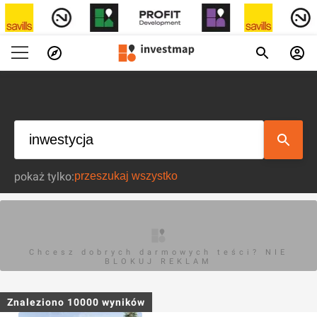
pokaż tylko:
Chcesz dobrych darmowych teści? NIE
BLOKUJ REKLAM
Znaleziono
10000
wyników