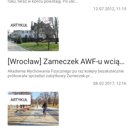
roku, teraz w końcu powstają. Po ulic...
12.07.2012, 11:15
ARTYKUŁ
[Wrocław] Zameczek AWF-u wciąż czeka na kupca. Co jeszcze sprzedają uczelnie?
Akademia Wychowania Fizycznego po raz kolejny bezskutecznie
próbowała sprzedać zabytkowy Zameczek pr...
08.02.2017, 12:16
ARTYKUŁ