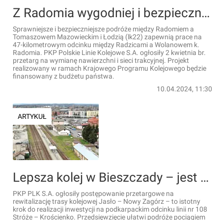
Z Radomia wygodniej i bezpiecznej pociągiem do Tomaszowa Mazowieckiego i Łodzi
Sprawniejsze i bezpieczniejsze podróże między Radomiem a
Tomaszowem Mazowieckim i Łodzią (lk22) zapewnią prace na
47-kilometrowym odcinku między Radzicami a Wolanowem k.
Radomia. PKP Polskie Linie Kolejowe S.A. ogłosiły 2 kwietnia br.
przetarg na wymianę nawierzchni i sieci trakcyjnej. Projekt
realizowany w ramach Krajowego Programu Kolejowego będzie
finansowany z budżetu państwa.
10.04.2024, 11:30
ARTYKUŁ
Lepsza kolej w Bieszczady – jest przetarg na realizację ważnej inwestycji
PKP PLK S.A. ogłosiły postępowanie przetargowe na
rewitalizację trasy kolejowej Jasło – Nowy Zagórz – to istotny
krok do realizacji inwestycji na podkarpackim odcinku linii nr 108
Stróże – Krościenko. Przedsięwzięcie ułatwi podróże pociągiem