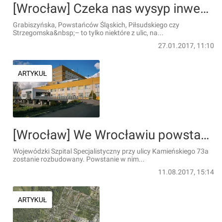
[Wrocław] Czeka nas wysyp inwestycji rowerowych. Co planują drogowcy?
Grabiszyńska, Powstańców Śląskich, Piłsudskiego czy
Strzegomska&nbsp;– to tylko niektóre z ulic, na...
27.01.2017, 11:10
ARTYKUŁ
[Wrocław] We Wrocławiu powstanie Ośrodek Profilaktyki, Diagnostyki i Terapii Nowotworów
Wojewódzki Szpital Specjalistyczny przy ulicy Kamieńskiego 73a
zostanie rozbudowany. Powstanie w nim...
11.08.2017, 15:14
ARTYKUŁ