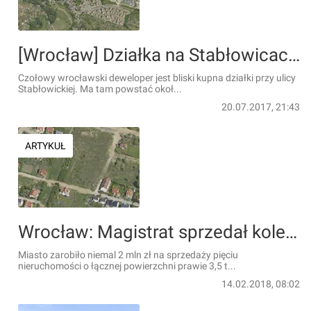
[Wrocław] Działka na Stabłowicach pod 300 mieszkań zmieni właściciela. W kolejce już czekają następne
Czołowy wrocławski deweloper jest bliski kupna działki przy ulicy
Stabłowickiej. Ma tam powstać okoł...
20.07.2017, 21:43
ARTYKUŁ
Wrocław: Magistrat sprzedał kolejne działki blisko granicy Brochowa i Jagodna
Miasto zarobiło niemal 2 mln zł na sprzedaży pięciu
nieruchomości o łącznej powierzchni prawie 3,5 t...
14.02.2018, 08:02