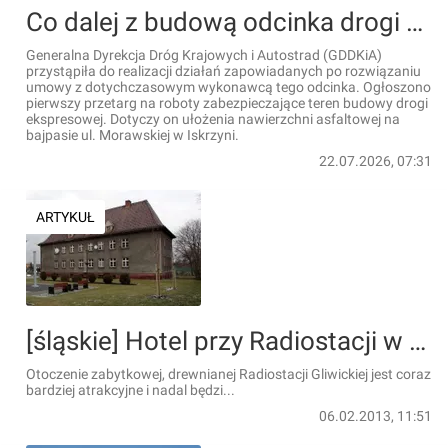
Co dalej z budową odcinka drogi ekspresowej Via Carpatia S19 Domaradz - Krosno?
Generalna Dyrekcja Dróg Krajowych i Autostrad (GDDKiA)
przystąpiła do realizacji działań zapowiadanych po rozwiązaniu
umowy z dotychczasowym wykonawcą tego odcinka. Ogłoszono
pierwszy przetarg na roboty zabezpieczające teren budowy drogi
ekspresowej. Dotyczy on ułożenia nawierzchni asfaltowej na
bajpasie ul. Morawskiej w Iskrzyni.
22.07.2026, 07:31
ARTYKUŁ
[śląskie] Hotel przy Radiostacji w Gliwicach? Miasto ogłosiło przetarg
Otoczenie zabytkowej, drewnianej Radiostacji Gliwickiej jest coraz
bardziej atrakcyjne i nadal będzi...
06.02.2013, 11:51