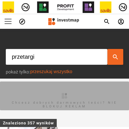
pokaż tylko:
Chcesz dobrych darmowych teści? NIE
BLOKUJ REKLAM
Znaleziono
357
wyników