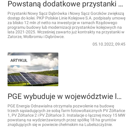
Powstaną dodatkowe przystanki kolejowe w Nowym Sączu
Przystanki Nowy Sącz Dąbrówka i Nowy Sącz Gorzków zwiększą
dostęp do kolei. PKP Polskie Linie Kolejowe S.A. podpisały umowę
za blisko 12 mln zł netto na inwestycje w ramach Rządowego
programu budowy lub modernizacji przystanków kolejowych na
lata 2021-2025. Wcześniej zawarto już kontrakty na przystanki w
Zatorze, Wolbromiu i Dąbrówce.
05.10.2022, 09:45
ARTYKUŁ
PGE wybuduje w województwie lubelskim trzy farmy fotowoltaiczne o łącznej mocy 15 MW
PGE Energia Odnawialna otrzymała pozwolenie na budowę
trzech sąsiadujących ze sobą farm fotowoltaicznych PV Żółtańce
1, PV Żółtańce 2 i PV Żółtańce 3. Instalacje o łącznej mocy 15 MW
powstaną na wydzierżawionych przez spółkę 18 ha gruntów
znajdujących się w powiecie chełmskim na Lubelszczyźnie.