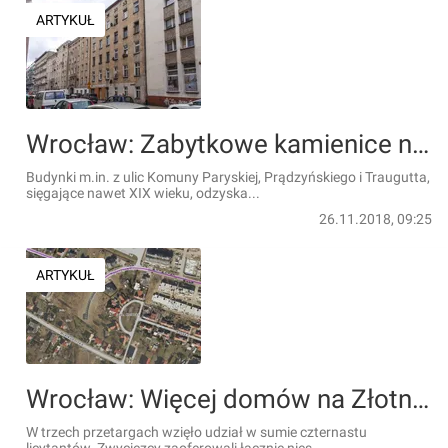
ARTYKUŁ
Wrocław: Zabytkowe kamienice na Przedmieściu Oławskim przejdą rewitalizację. Trwają prace projektowe
Budynki m.in. z ulic Komuny Paryskiej, Prądzyńskiego i Traugutta,
sięgające nawet XIX wieku, odzyska...
26.11.2018, 09:25
ARTYKUŁ
Wrocław: Więcej domów na Złotnikach. Miasto zarobiło ponad milion złotych na sprzedaży działek
W trzech przetargach wzięło udział w sumie czternastu