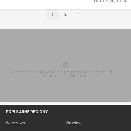
14.10.2020, 10:14
1
2
Chcesz dobrych darmowych teści? NIE
BLOKUJ REKLAM
POPULARNE REGIONY
Warszawa
Wrocław