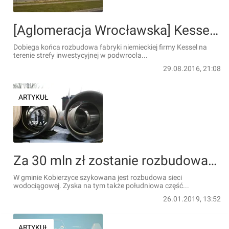
[Aglomeracja Wrocławska] Kessel kończy rozbudowę fabryki w Biskupicach Podgórnych
Dobiega końca rozbudowa fabryki niemieckiej firmy Kessel na
terenie strefy inwestycyjnej w podwrocła...
29.08.2016, 21:08
ARTYKUŁ
Za 30 mln zł zostanie rozbudowana sieć wodociągowa w Kobierzycach i na południu Wrocławia
W gminie Kobierzyce szykowana jest rozbudowa sieci
wodociągowej. Zyska na tym także południowa część...
26.01.2019, 13:52
ARTYKUŁ