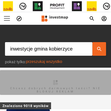
pokaż tylko:
Chcesz dobrych darmowych teści? NIE
BLOKUJ REKLAM
Znaleziono
9018
wyników