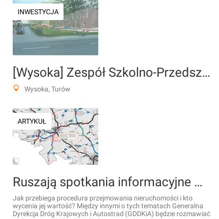
INWESTYCJA
[Wysoka] Zespół Szkolno-Przedszkolny, ul. Chabrowa 99
Wysoka, Turów
ARTYKUŁ
Ruszają spotkania informacyjne w sprawie przejmowania nieruchomości pod budowę drogi ekspresowej S8
Jak przebiega procedura przejmowania nieruchomości i kto
wycenia jej wartość? Między innymi o tych tematach Generalna
Dyrekcja Dróg Krajowych i Autostrad (GDDKiA) będzie rozmawiać