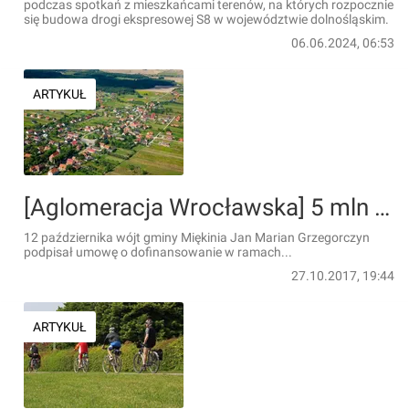
podczas spotkań z mieszkańcami terenów, na których rozpocznie
się budowa drogi ekspresowej S8 w województwie dolnośląskim.
06.06.2024, 06:53
ARTYKUŁ
[Aglomeracja Wrocławska] 5 mln zł na uzbrojenie terenów inwestycyjnych w gminie Miękinia
12 października wójt gminy Miękinia Jan Marian Grzegorczyn
podpisał umowę o dofinansowanie w ramach...
27.10.2017, 19:44
ARTYKUŁ