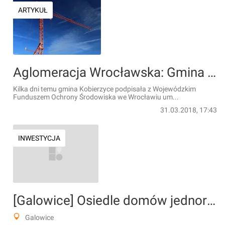
ARTYKUŁ
Aglomeracja Wrocławska: Gmina Kobierzyce inwestuje ponad 100 mln zł w rozbudowę sieci kanalizacyjnej i rozbudowę oczyszczalni ścieków
Kilka dni temu gmina Kobierzyce podpisała z Wojewódzkim
Funduszem Ochrony Środowiska we Wrocławiu um...
31.03.2018, 17:43
INWESTYCJA
[Galowice] Osiedle domów jednorodzinnych "Geminipark"
Galowice