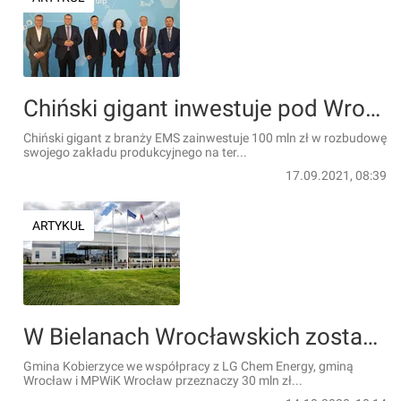
Chiński gigant inwestuje pod Wrocławiem
Chiński gigant z branży EMS zainwestuje 100 mln zł w rozbudowę
swojego zakładu produkcyjnego na ter...
17.09.2021, 08:39
ARTYKUŁ
W Bielanach Wrocławskich zostanie zainwestowane 30 mln zł na rozbudowę sieci wodociągowej. Dla mieszkańców i inwestorów
Gmina Kobierzyce we współpracy z LG Chem Energy, gminą
Wrocław i MPWiK Wrocław przeznaczy 30 mln zł...