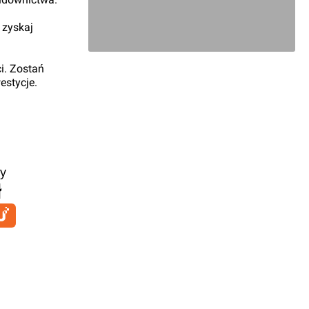
 zyskaj
i. Zostań
estycje.
y
ł