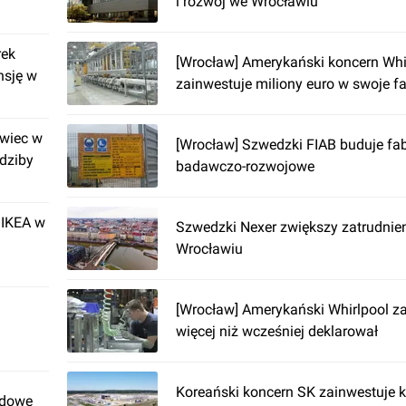
i rozwój we Wrocławiu
rek
[Wrocław] Amerykański koncern Whi
nsję w
zainwestuje miliony euro w swoje fa
wiec w
[Wrocław] Szwedzki FIAB buduje fab
dziby
badawczo-rozwojowe
 IKEA w
Szwedzki Nexer zwiększy zatrudnie
Wrocławiu
[Wrocław] Amerykański Whirlpool z
więcej niż wcześniej deklarował
Koreański koncern SK zainwestuje k
udowę