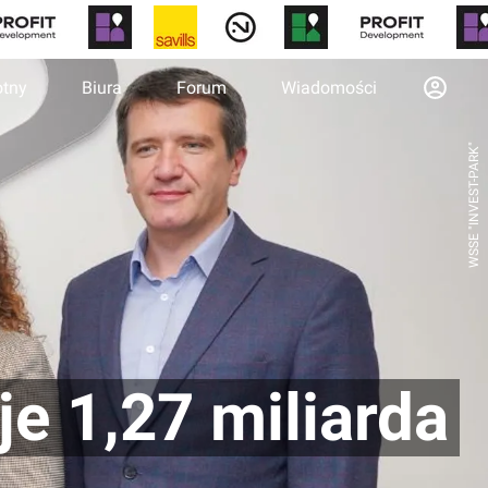
otny
Biura
Forum
Wiadomości
WSSE "INVEST-PARK"
e 1,27 miliarda