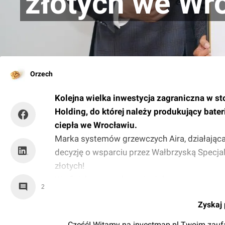
złotych we Wr
Orzech
Kolejna wielka inwestycja zagraniczna w st
Holding, do której należy produkujący bate
ciepła we Wrocławiu.
Marka systemów grzewczych Aira, działająca
decyzję o wsparciu przez Wałbrzyską Specja
złotych!
W oficjalnym przekazaniu dokumentu uczestni
2
Prezes Zarządu WSSE "INVEST-PARK" Piotr W
Zyskaj 
Cześć! Witamy na investmap.pl Twoim zaufa