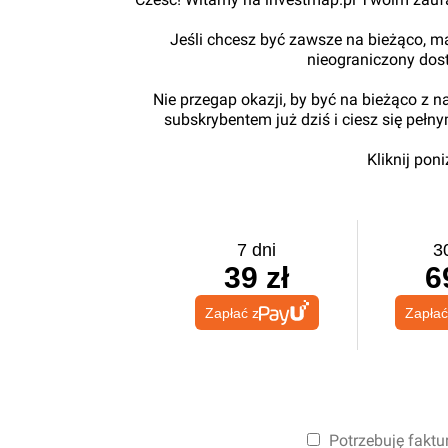
Jeśli chcesz być zawsze na bieżąco, ma
nieograniczony dos
Nie przegap okazji, by być na bieżąco z 
subskrybentem już dziś i ciesz się pełn
Kliknij pon
7 dni
3
39 zł
6
Zapłać z
Zapłać
Potrzebuję faktu