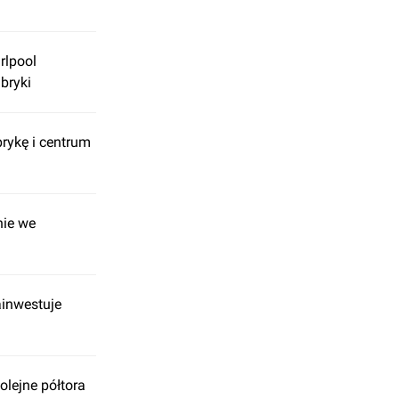
rlpool
bryki
rykę i centrum
nie we
ainwestuje
olejne półtora