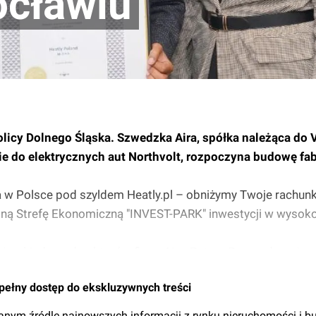
ocławiu
olicy Dolnego Śląska. Szwedzka Aira, spółka należąca do 
rie do elektrycznych aut Northvolt, rozpoczyna budowę fa
 w Polsce pod szyldem Heatly.pl – obniżymy Twoje rachunki
lną Strefę Ekonomiczną "INVEST-PARK" inwestycji w wysoko
czył jeden z dyrektorów firmy Aira, Petera Prema decyzję 
ojtyczka.
pełny dostęp do ekskluzywnych treści
nym źródle najnowszych informacji z rynku nieruchomości i b