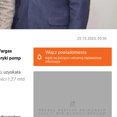
25.10.2023, 05:30
Vargas
Włącz powiadomienia
bryki pomp
bądź na bieżąco i otrzymuj najświeższe
informacje
, uzyskała
ści 1,27 mld
przekazał
Chcesz dobrych darmowych
teści? NIE BLOKUJ REKLAM
udownictwa.