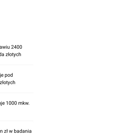
ławiu 2400
da złotych
je pod
złotych
uje 1000 mkw.
n zł w badania