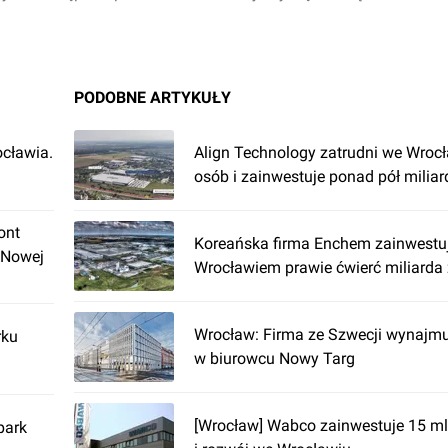
PODOBNE ARTYKUŁY
cławia.
Align Technology zatrudni we Wroc
osób i zainwestuje ponad pół miliar
ont
Koreańska firma Enchem zainwestu
 Nowej
Wrocławiem prawie ćwierć miliarda 
Wrocław: Firma ze Szwecji wynajm
rku
w biurowcu Nowy Targ
[Wrocław] Wabco zainwestuje 15 ml
park