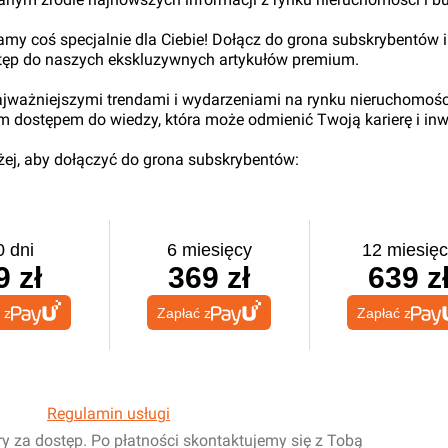
my coś specjalnie dla Ciebie! Dołącz do grona subskrybentów i
tęp do naszych ekskluzywnych artykułów premium.
najważniejszymi trendami i wydarzeniami na rynku nieruchomośc
ym dostępem do wiedzy, która może odmienić Twoją karierę i inw
iżej, aby dołączyć do grona subskrybentów:
0 dni
6 miesięcy
12 miesięc
9 zł
369 zł
639 z
 z
Zapłać z
Zapłać z
Regulamin usługi
ry za dostęp. Po płatności skontaktujemy się z Tobą