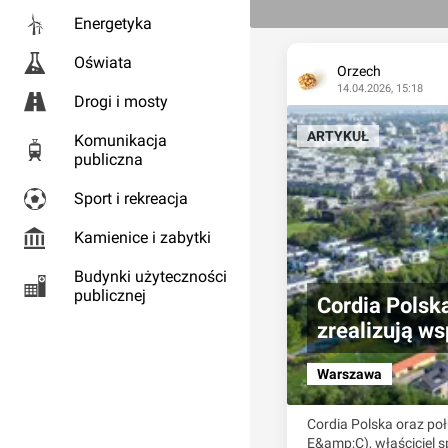
Energetyka
Oświata
Orzech
14.04.2026, 15:18
Drogi i mosty
ARTYKUŁ
Komunikacja
publiczna
Sport i rekreacja
Kamienice i zabytki
Budynki użyteczności
publicznej
Cordia Polsk
zrealizują w
Warszawa
Cordia Polska oraz po
E&amp;C), właściciel s