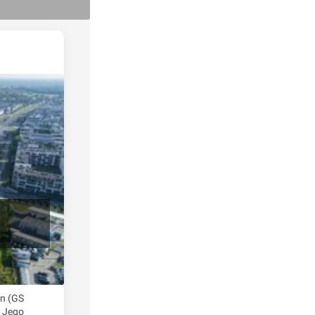
on (GS
. Jego