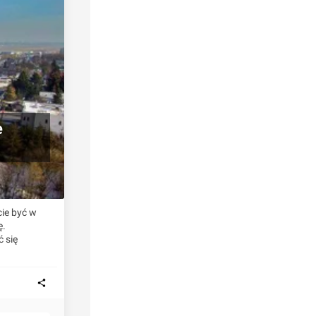
e
ie być w
ę.
 się