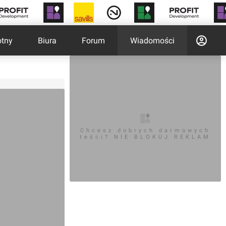
otny
Biura
Forum
Wiadomości
Chcesz dobrych darmowych
teści? NIE BLOKUJ REKLAM
M