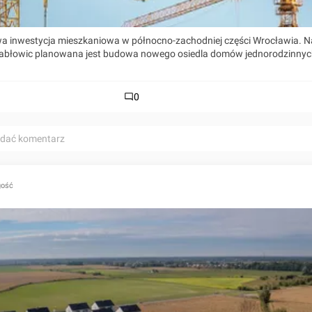
owa inwestycja mieszkaniowa w północno-zachodniej części Wrocławia. N
Stabłowic planowana jest budowa nowego osiedla domów jednorodzinny
0
odać komentarz
gość