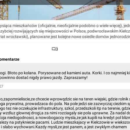
ysiąca mieszkańców (oficjalnie, nieoficjalnie podobno o wiele więcej), jedn
szybciej rozwijających się miejscowości w Polsce, podwrocławskim Kiełc
iat wrocławski), planowane jest kolejne nowe osiedle domów jednorodzi
3
komentarze
ogi. Błoto po kolana. Porysowane od kamieni auta. Korki. I co najmniej ki
 powinno dostać nigdy prawo jazdy. Zapraszamy!
27
a
zapomnieliscie,ze chcecie wprowqdzic sie na teren wiejski, gdzie rolnik 
oga prywatna, prowadzaca do pola. Na pole jedzi sie zazwyczaj ciezkim 
go tez nie oczekujcie infrastruktury, szkol, przedszkoli itp na terenie, gdz
y wzdluz glownej drogi,a za nimi rozciagaly sie pola uprawne. Za nadal d
toja niedogodnosci, a nowobogaccy mysla,ze jak kupili na kredyt pol blizn
alezy na pstykniecie pacami. Ludzie mieszkajacy w Kielczowie w wiekszo
i i slabo wychowani.Kazdy mysli,ze jest panem, a jest zwyklym chamem