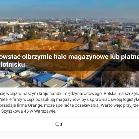
owstać olbrzymie hale magazynowe lub płatn
 lotnisku
 się wciąż w naszym kraju handlu międzynarodowego, Polska ma szczęśc
ielkie firmy wciąż poszukują magazynów, by usprawniać swoją logistyk
rzedaje firma Orange, może spełnić te oczekiwania. Warto więc przyjrzeć
 Szyszkowa 46 w Warszawie.
0