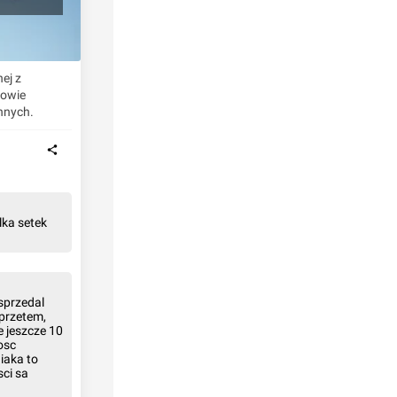
ej z
zowie
nnych.
lka setek
sprzedal
sprzetem,
ie jeszcze 10
osc
iaka to
sci sa