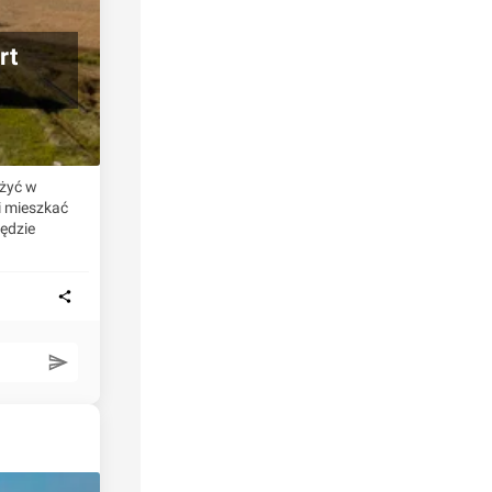
rt
 żyć w
i mieszkać
ędzie