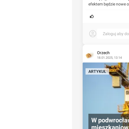
efektem będzie nowe o
Zaloguj aby d
Orzech
18.01.2025, 13:14
ARTYKUŁ
W podwrocław
mieszkaniow