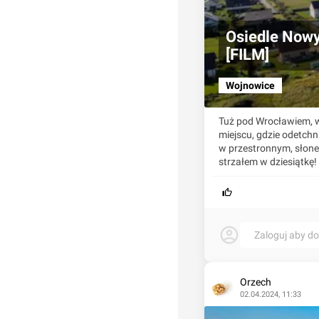
Osiedle Nowy
[FILM]
Wojnowice
Tuż pod Wrocławiem, w 
miejscu, gdzie odetchn
w przestronnym, słon
strzałem w dziesiątkę!
Zaloguj aby d
Orzech
02.04.2024, 11:33