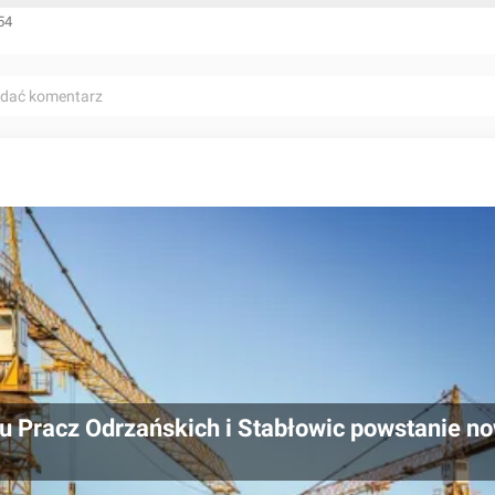
54
odać komentarz
u Pracz Odrzańskich i Stabłowic powstanie n