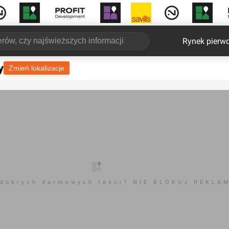
Rynek pierw
y
Zmień lokalizacje
 dobrych darmowych teści? NIE BLOKUJ REKLA