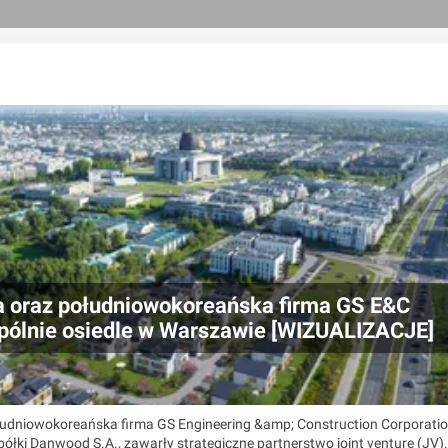
a oraz południowokoreańska firma GS E&C
spólnie osiedle w Warszawie [WIZUALIZACJE]
łudniowokoreańska firma GS Engineering &amp; Construction Corporati
półki Danwood S.A., zawarły strategiczne partnerstwo joint venture (JV)