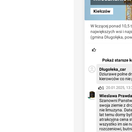
Kiełczów
W liczącej ponad 10,5 t
największych wsi i naj
(gmina Długołęka, pow
Pokaż starsze 
Długołeka_car
Dziurawe polne dr
kierowców co nie
20.01.2025, 13:
1
Wieslawa Prawd
Szanowni Panstwo,
swoja ziemie z dr
nie limuzyna. Date
lat temu domy byl
atrakcyjna cena s
wszystko im sie n
rozczeniowi, butn