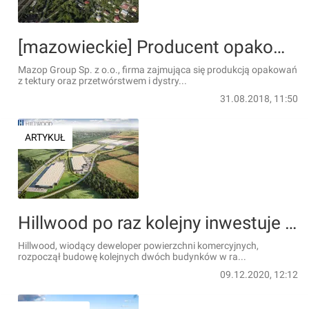
[mazowieckie] Producent opakowań wybrał Hillwood Pruszków
Mazop Group Sp. z o.o., firma zajmująca się produkcją opakowań
z tektury oraz przetwórstwem i dystry...
31.08.2018, 11:50
ARTYKUŁ
Hillwood po raz kolejny inwestuje pod Wrocławiem
Hillwood, wiodący deweloper powierzchni komercyjnych,
rozpoczął budowę kolejnych dwóch budynków w ra...
09.12.2020, 12:12