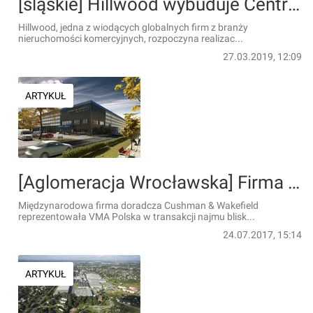
[śląskie] Hillwood wybuduje Centrum Logistyczne Hillwood Częstochowa Zachód
Hillwood, jedna z wiodących globalnych firm z branży
nieruchomości komercyjnych, rozpoczyna realizac...
27.03.2019, 12:09
ARTYKUŁ
[Aglomeracja Wrocławska] Firma elektrotechniczna wprowadza się do Hillwood Park Wrocław
Międzynarodowa firma doradcza Cushman & Wakefield
reprezentowała VMA Polska w transakcji najmu blisk...
24.07.2017, 15:14
ARTYKUŁ