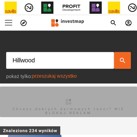
pokaż tylko:
Chcesz dobrych darmowych teści? NIE
BLOKUJ REKLAM
Znaleziono
234
wyników