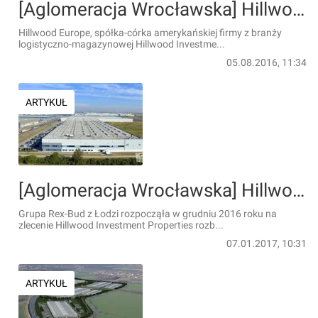
[Aglomeracja Wrocławska] Hillwood planuje rozbudowę centrum logistycznego
Hillwood Europe, spółka-córka amerykańskiej firmy z branży
logistyczno-magazynowej Hillwood Investme...
05.08.2016, 11:34
ARTYKUŁ
[Aglomeracja Wrocławska] Hillwood rozbudowuje centrum logistyczne Hillwood Park Wrocław I
Grupa Rex-Bud z Łodzi rozpocząła w grudniu 2016 roku na
zlecenie Hillwood Investment Properties rozb...
07.01.2017, 10:31
ARTYKUŁ