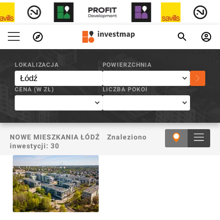
INVESTMAP.PL
/
ŁÓDŹ
LOKALIZACJA
POWIERZCHNIA
CENA (W
ZŁ
)
LICZBA POKOI
NOWE MIESZKANIA ŁÓDŹ
Znaleziono
inwestycji:
30