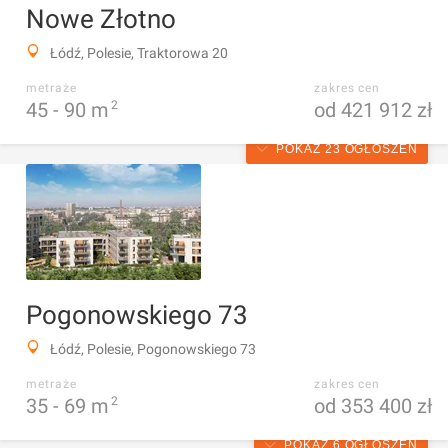
Nowe Złotno
Łódź, Polesie, Traktorowa 20
metraże
zakres cen
45 -
90
m
2
od 421 912 zł
POKAŻ 23 OGŁOSZEŃ
Pogonowskiego 73
Łódź, Polesie, Pogonowskiego 73
metraże
zakres cen
35 -
69
m
2
od 353 400 zł
POKAŻ 6 OGŁOSZEŃ