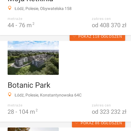
Łódź, Polesie, Obywatelska 158
metraże
zakres cen
44 -
76
m
2
od 408 370 zł
POKAŻ 118 OGŁOSZEŃ
Botanic Park
Łódź, Polesie, Konstantynowska 64C
metraże
zakres cen
28 -
104
m
2
od 323 232 zł
POKAŻ 86 OGŁOSZEŃ