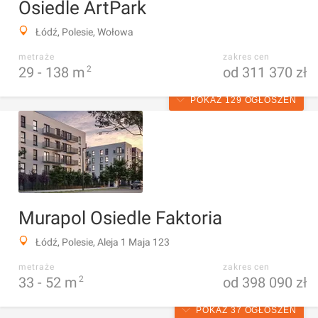
Osiedle ArtPark
Łódź, Polesie, Wołowa
metraże
zakres cen
29 -
138
m
2
od 311 370 zł
POKAŻ 129 OGŁOSZEŃ
Murapol Osiedle Faktoria
Łódź, Polesie, Aleja 1 Maja 123
metraże
zakres cen
33 -
52
m
2
od 398 090 zł
POKAŻ 37 OGŁOSZEŃ