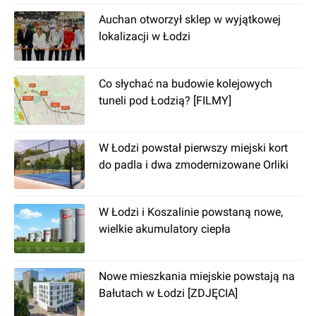
Łodzi funkcjonuje 28 uczelni wyższych, w tym
Auchan otworzył sklep w wyjątkowej
sześć państwowych co powoduje, że wielu
lokalizacji w Łodzi
studentów poszukuje w tym mieście
mieszkania na wynajem. Łącznie na
wszystkich uczelniach (w tym prywatnych)
Co słychać na budowie kolejowych
studiuje około 120 tys. osób. Tak duża liczba
tuneli pod Łodzią? [FILMY]
studentów zapewnia nam, że w przypadku
zakupu w Łodzi mieszkania na wynajem, z
pewnością jest duża szansa na szybkie
W Łodzi powstał pierwszy miejski kort
znalezienie najemców i stabilny dochód z tego
do padla i dwa zmodernizowane Orliki
typu inwestycji.
Ilu mieszkańców ma Łódź
W Łodzi i Koszalinie powstaną nowe,
Wg stanu na 31 grudnia 2020 roku w Łodzi
wielkie akumulatory ciepła
zameldowanych jest 667 923 osób. Gęstość
zaludnienia wynosi 2278 os./km2.
Nowe mieszkania miejskie powstają na
Dzielnice w Łodzi
Bałutach w Łodzi [ZDJĘCIA]
W latach 60. XX wieku wprowadzono