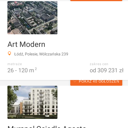
Art Modern
Łódź, Polesie, Wólczańska 239
metraże
zakres cen
26 -
120
m
2
od 309 231 zł
POKAŻ 40 OGŁOSZEŃ