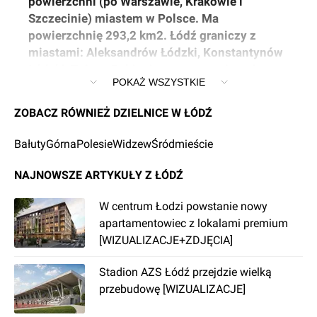
powierzchni (po Warszawie, Krakowie i
Szczecinie) miastem w Polsce. Ma
powierzchnię 293,2 km2. Łódź graniczy z
miastami: Aleksandrów Łódzki, Konstantynów
Łódzki, Zgierz, Pabianice, oraz z gminami:
POKAŻ WSZYSTKIE
Aleksandrów Łódzki, Andrespol, Brójce,
Ksawerów, Nowosolna, Pabianice, Rzgów,
ZOBACZ RÓWNIEŻ DZIELNICE W ŁÓDŹ
Stryków, Zgierz. Aglomeracja łódzka liczy
około 1,1 mln mieszkańców. Miasto jest
Bałuty
Górna
Polesie
Widzew
Śródmieście
jednolitą gminą na prawach powiatu i pełni
funkcję centrum administracyjnego,
NAJNOWSZE ARTYKUŁY Z ŁÓDŹ
kulturalnego, edukacyjnego, naukowego,
gospodarczego, usługowego i turystycznego.
W centrum Łodzi powstanie nowy
Łódź od kilkunastu lat prowadzi wielką
apartamentowiec z lokalami premium
rewitalizację miasta, mocno inwestuje w
[WIZUALIZACJE+ZDJĘCIA]
infrastrukturę oraz przyciąga wielu polskich i
Stadion AZS Łódź przejdzie wielką
zagranicznych inwestorów kształtując
przebudowę [WIZUALIZACJE]
wizerunek miasta jako atrakcyjnej lokalizacji
dla inwestorów z branży nieruchomości. W