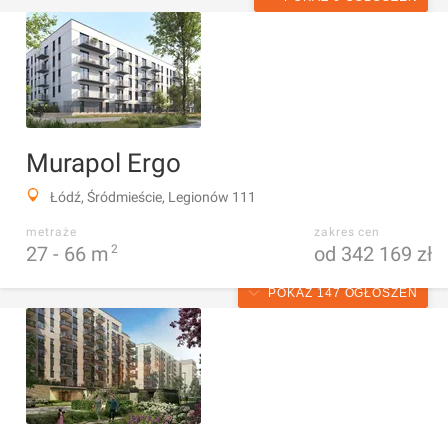
Murapol Ergo
Łódź, Śródmieście, Legionów 111
metraże
zakres cen
27 -
66
m
2
od 342 169 zł
POKAŻ 147 OGŁOSZEŃ