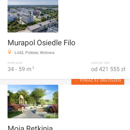
Murapol Osiedle Filo
Łódź, Polesie, Wołowa
metraże
zakres cen
34 -
59
m
2
od 421 555 zł
POKAŻ 62 OGŁOSZEŃ
Moja Retkinia