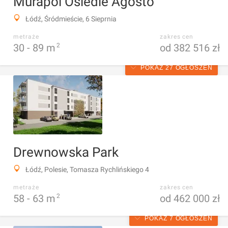
Murapol Osiedle Agosto
Łódź, Śródmieście, 6 Sieprnia
metraże
zakres cen
30 -
89
m
2
od 382 516 zł
POKAŻ 27 OGŁOSZEŃ
Drewnowska Park
Łódź, Polesie, Tomasza Rychlińskiego 4
metraże
zakres cen
58 -
63
m
2
od 462 000 zł
POKAŻ 7 OGŁOSZEŃ